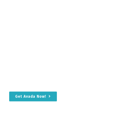
Tech Forum!
Discuss all the latest technology
news and trends
Get Avada Now!