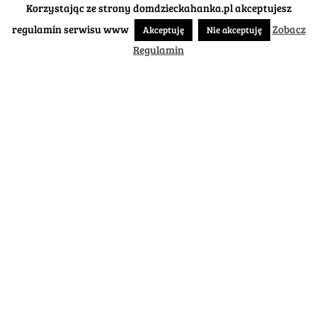
Korzystając ze strony domdzieckahanka.pl akceptujesz
regulamin serwisu www
Zobacz
Akceptuję
Nie akceptuję
Regulamin
AVADA FORUM IS THE
PLACE TO BE
In quis lectus sed leo
elementum faucibus
in dapibus dictum.