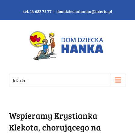
Przejdź
do
tel. 14 682 75 77
|
domdzieckahanka@interia.pl
zawartości
Idź do...
Wspieramy Krystianka
Klekota, chorującego na