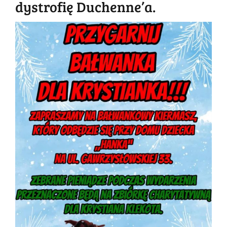
dystrofię Duchenne’a.
Pokaż
większy
obrazek