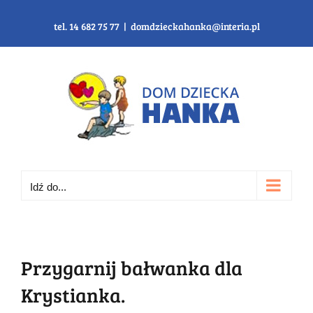
Przejdź
do
tel. 14 682 75 77
|
domdzieckahanka@interia.pl
zawartości
Idź do...
Przygarnij bałwanka dla
Krystianka.