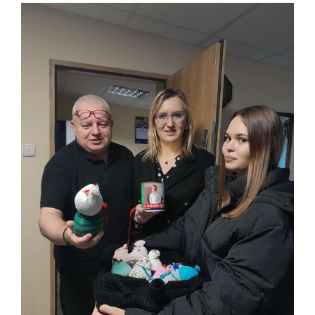
Pokaż
większy
obrazek