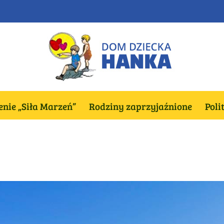
nie „Siła Marzeń”
Rodziny zaprzyjaźnione
Poli