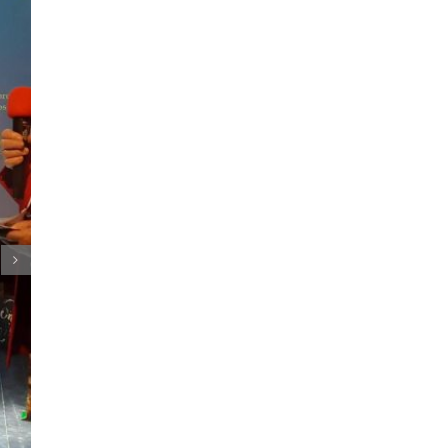
Nadleśnictwo Dębica
05.01.2026
|
0 komentarzy