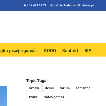
tel. 14 682 75 77
|
domdzieckahanka@interia.pl
tyka przejrzystości
RODO
Kontakt
BIP
Topic Tags
avada
demo
forum
samsung
travel
video games