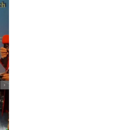
Nadleśnictwo Dębica
05.01.2026
|
0 komentarzy