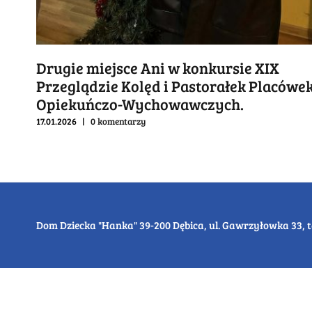
Drugie miejsce Ani w konkursie XIX
Przeglądzie Kolęd i Pastorałek Placówe
Opiekuńczo-Wychowawczych.
17.01.2026
|
0 komentarzy
Dom Dziecka "Hanka" 39-200 Dębica, ul. Gawrzyłowka 33, tel. 