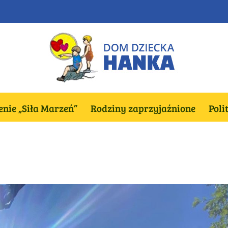
nie „Siła Marzeń”
Rodziny zaprzyjaźnione
Poli