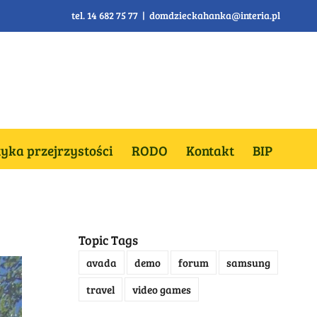
tel. 14 682 75 77
|
domdzieckahanka@interia.pl
tyka przejrzystości
RODO
Kontakt
BIP
Topic Tags
avada
demo
forum
samsung
travel
video games