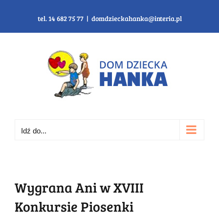
Przejdź
do
tel. 14 682 75 77
|
domdzieckahanka@interia.pl
zawartości
Idź do...
Wygrana Ani w XVIII
Konkursie Piosenki