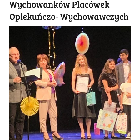
Wychowanków Placówek
Opiekuńczo- Wychowawczych
Pokaż
większy
obrazek