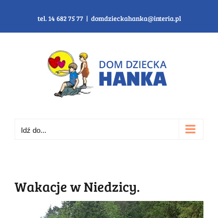
Przejdź
do
tel. 14 682 75 77
|
domdzieckahanka@interia.pl
zawartości
Idź do...
Wakacje w Niedzicy.
Pokaż
większy