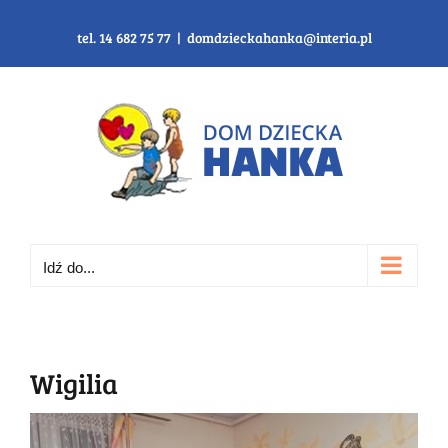
Przejdź
do
tel. 14 682 75 77
|
domdzieckahanka@interia.pl
zawartości
Idź do...
Wigilia
Pokaż
większy