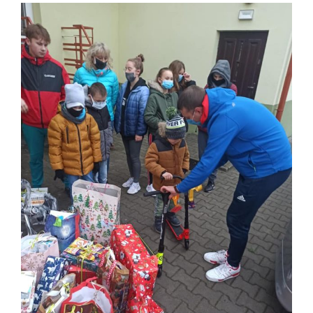
Pokaż
większy
obrazek