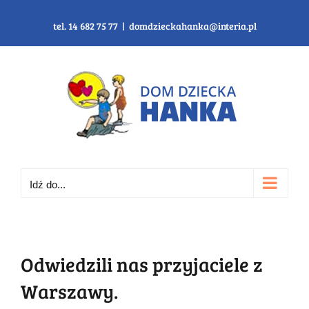
Przejdź
do
tel. 14 682 75 77
|
domdzieckahanka@interia.pl
zawartości
Idź do...
Odwiedzili nas przyjaciele z
Warszawy.