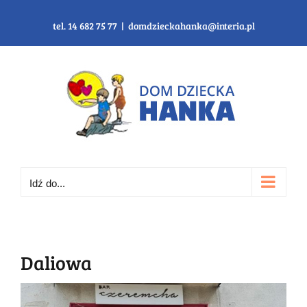
Przejdź
do
tel. 14 682 75 77
|
domdzieckahanka@interia.pl
zawartości
Idź do...
Daliowa
Pokaż
większy