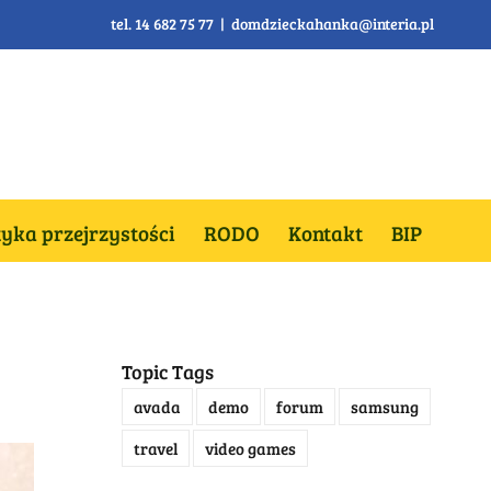
tel. 14 682 75 77
|
domdzieckahanka@interia.pl
tyka przejrzystości
RODO
Kontakt
BIP
Topic Tags
avada
demo
forum
samsung
travel
video games