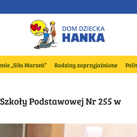
nie „Siła Marzeń”
Rodziny zaprzyjaźnione
Poli
 Szkoły Podstawowej Nr 255 w