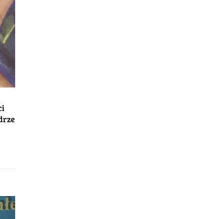
ci
drze