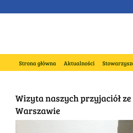
Przejdź
do
zawartości
Strona główna
Aktualności
Stowarzysze
Wizyta naszych przyjaciół ze
Warszawie
Pokaż
większy