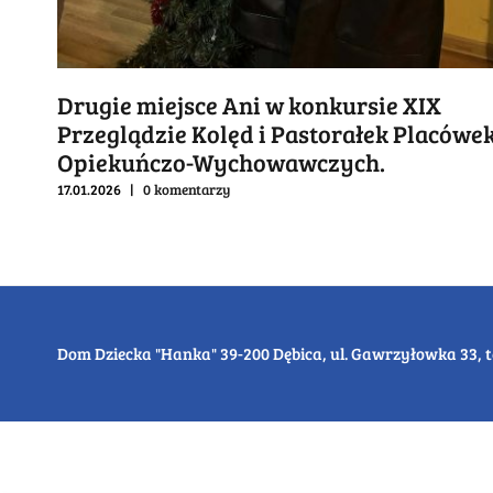
iejsce Ani w konkursie XIX
Podsum
zie Kolęd i Pastorałek Placówek
05.01.2026
|
czo-Wychowawczych.
 komentarzy
Dom Dziecka "Hanka" 39-200 Dębica, ul. Gawrzyłowka 33, tel. 