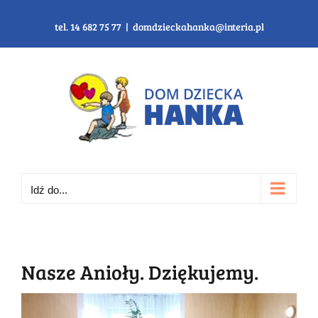
Przejdź
do
tel. 14 682 75 77
|
domdzieckahanka@interia.pl
zawartości
Idź do...
Nasze Anioły. Dziękujemy.
Pokaż
większy