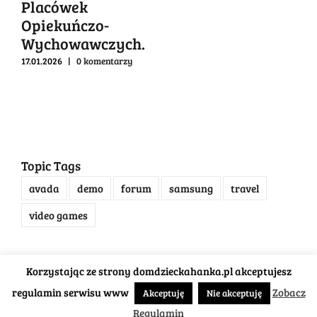
Placówek
Opiekuńczo-
Wychowawczych.
17.01.2026
|
0 komentarzy
Topic Tags
avada
demo
forum
samsung
travel
video games
Korzystając ze strony domdzieckahanka.pl akceptujesz
regulamin serwisu www
Zobacz
Akceptuję
Nie akceptuję
Dom Dziecka "Hanka" 39-200 Dębica, ul. Gawrzyłowka 33,
Regulamin