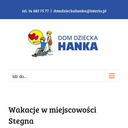
Przejdź
do
tel. 14 682 75 77
|
domdzieckahanka@interia.pl
zawartości
Idź do...
Wakacje w miejscowości
Stegna